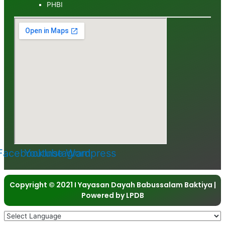
PHBI
Facebook
Youtube
Instagram
Wordpress
Copyright © 2021 I Yayasan Dayah Babussalam Baktiya |
Powered by LPDB