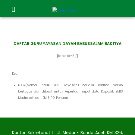
DAFTAR GURU YAYASAN DAYAH BABUSSALAM BAKTIYA
[table id=5 /]
Ket:
NIGY(Nomor Induk Guru Yayasan) berlaku selama masih
bertugas dan dibuat untuk keperluan input data Dapodik, EMIS
Madrasah dan EMIS PD. Pontren
Kantor Sekretariat I : Jl. Medan- Banda Aceh KM 326,