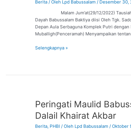
Berita
/ Oleh
Lpd Babussalam
/
Desember 30, 
Malam Jum’at(29/12/2022) Tausiah Peray
Dayah Babussalam Baktiya diisi Oleh Tgk. Sadd
Depan Aula Serbaguna Komplek Putri dengan
Muballigh(Penceramah) Menyampaikan tentan
Selengkapnya »
Peringati Maulid Babu
Dalail Khairat Akbar
Berita
,
PHBI
/ Oleh
Lpd Babussalam
/
Oktober 