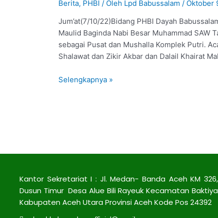
Berita
,
PHBI
/ Oleh
Lpd Babussalam
/
Oktober 
Jum’at(7/10/22)Bidang PHBI Dayah Babussalam
Maulid Baginda Nabi Besar Muhammad SAW Tahu
sebagai Pusat dan Mushalla Komplek Putri. Ac
Shalawat dan Zikir Akbar dan Dalail Khairat M
Selengkapnya »
Kantor Sekretariat I : Jl. Medan- Banda Aceh KM 326,
Dusun Timur Desa Alue Bili Rayeuk Kecamatan Baktiya
Kabupaten Aceh Utara Provinsi Aceh Kode Pos 24392